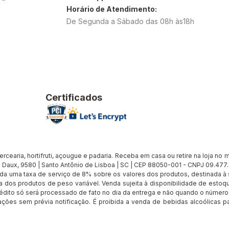
Horário de Atendimento:
De Segunda a Sábado das 08h às18h
Certificados
earia, hortifruti, açougue e padaria. Receba em casa ou retire na loja no me
Daux, 9580 | Santo Antônio de Lisboa | SC | CEP 88050-001 - CNPJ 09.47
cada uma taxa de serviço de 8% sobre os valores dos produtos, destinada 
 dos produtos de peso variável. Venda sujeita à disponibilidade de estoqu
édito só será processado de fato no dia da entrega e não quando o número d
rações sem prévia notificação. É proibida a venda de bebidas alcoólicas pa