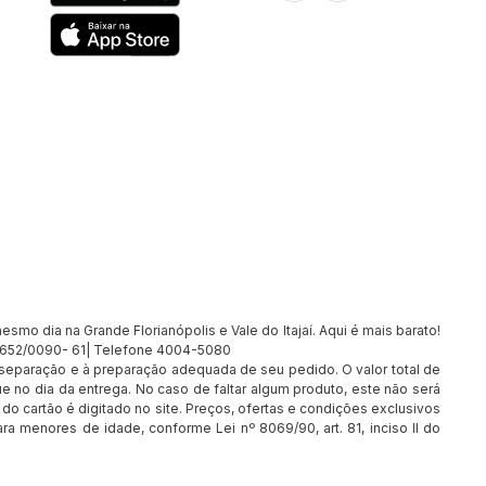
smo dia na Grande Florianópolis e Vale do Itajaí. Aqui é mais barato!
7.652/0090- 61| Telefone 4004-5080
à separação e à preparação adequada de seu pedido. O valor total de
e no dia da entrega. No caso de faltar algum produto, este não será
o cartão é digitado no site. Preços, ofertas e condições exclusivos
ra menores de idade, conforme Lei nº 8069/90, art. 81, inciso II do