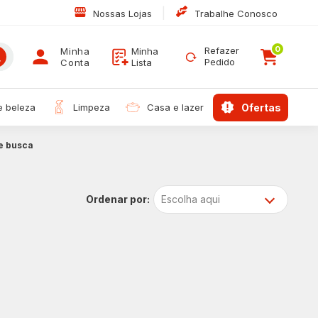
|
Nossas Lojas
Trabalhe Conosco
0
Refazer
Minha
Minha
Pedido
Conta
Lista
 e beleza
limpeza
casa e lazer
ofertas
e busca
Escolha aqui