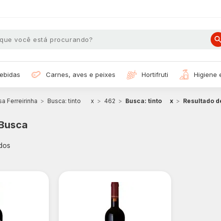
bebidas
carnes, aves e peixes
hortifruti
higiene
a Ferreirinha
Busca: tinto
x
462
Busca: tinto
x
Resultado d
 Busca
dos