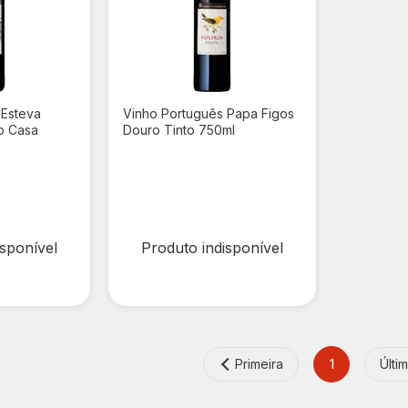
 Esteva
Vinho Português Papa Figos
o Casa
Douro Tinto 750ml
l
R$ 0,00
isponível
Produto indisponível
Primeira
1
Últi