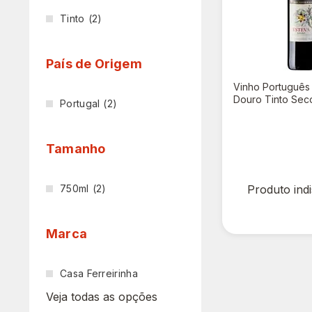
Tinto
(2)
País de Origem
Vinho Português
Douro Tinto Sec
Portugal
(2)
Ferreirinha 750m
R$ 0,00
Tamanho
750ml
(2)
Produto ind
Marca
Casa Ferreirinha
Veja todas as opções