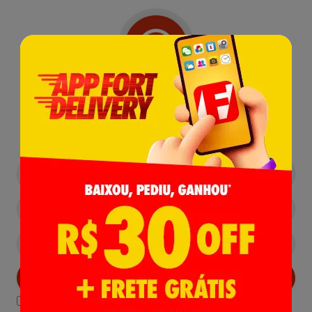
Receba nossas
Novidades
,
Lançamentos e Promoções!
Cadastrar
Declaro estar ciente das
Politicas de Privacidade.