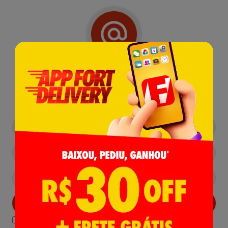
Receba nossas
Novidades
,
Lançamentos e Promoções!
Cadastrar
Declaro estar ciente das
Politicas de Privacidade.