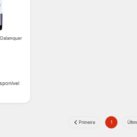
 Dalamquer
isponível
Primeira
1
Últi