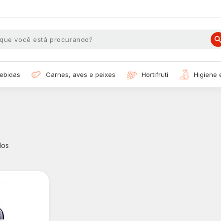
bebidas
carnes, aves e peixes
hortifruti
higiene
dos