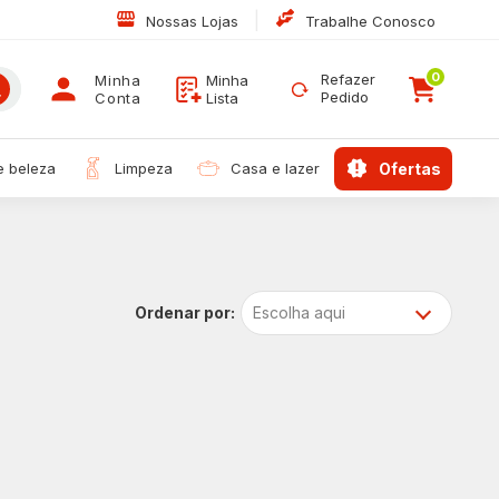
|
Nossas Lojas
Trabalhe Conosco
0
Refazer
Minha
Minha
Pedido
Conta
Lista
 e beleza
limpeza
casa e lazer
ofertas
Escolha aqui