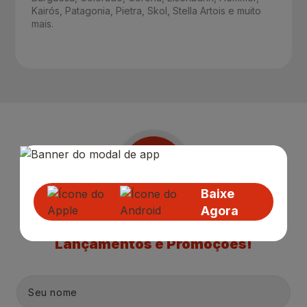
Kairós, Patagonia, Pietra, Skol, Stella Artois e muito
mais.
Baixe
Agora
Receba nossas
Novidades
,
Lançamentos e Promoções!