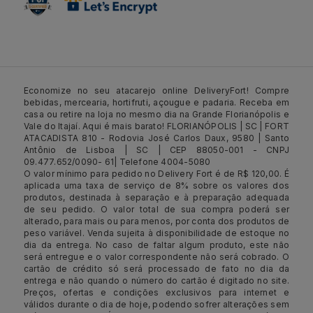
Economize no seu atacarejo online DeliveryFort! Compre
bebidas, mercearia, hortifruti, açougue e padaria. Receba em
casa ou retire na loja no mesmo dia na Grande Florianópolis e
Vale do Itajaí. Aqui é mais barato! FLORIANÓPOLIS | SC | FORT
ATACADISTA 810 - Rodovia José Carlos Daux, 9580 | Santo
Antônio de Lisboa | SC | CEP 88050-001 - CNPJ
09.477.652/0090- 61| Telefone 4004-5080
O valor mínimo para pedido no Delivery Fort é de R$ 120,00. É
aplicada uma taxa de serviço de 8% sobre os valores dos
produtos, destinada à separação e à preparação adequada
de seu pedido. O valor total de sua compra poderá ser
alterado, para mais ou para menos, por conta dos produtos de
peso variável. Venda sujeita à disponibilidade de estoque no
dia da entrega. No caso de faltar algum produto, este não
será entregue e o valor correspondente não será cobrado. O
cartão de crédito só será processado de fato no dia da
entrega e não quando o número do cartão é digitado no site.
Preços, ofertas e condições exclusivos para internet e
válidos durante o dia de hoje, podendo sofrer alterações sem