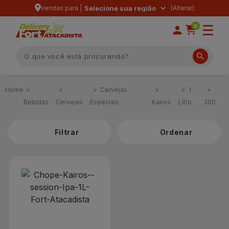
vendas para |
Selecione sua região
0
Cervejas
1
Bebidas
Cervejas
Especiais
Kairos
Litro
200
Filtrar