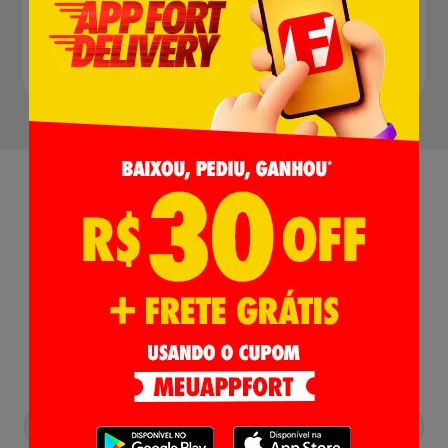
Kairós, Patagonia, Pietra, Skol, Stella Artois e muito
mais.
Receba nossas
Novidades
,
Lançamentos e Promoções!