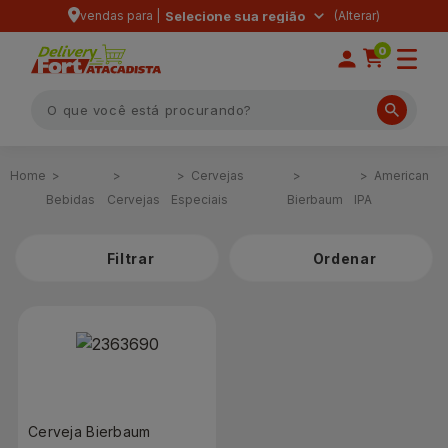
vendas para |
Selecione sua região
0
Cervejas
American
Bebidas
Cervejas
Especiais
Bierbaum
IPA
Filtrar
Cerveja Bierbaum