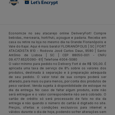
Economize no seu atacarejo online DeliveryFort! Compre
bebidas, mercearia, hortifruti, açougue e padaria. Receba em
casa ou retire na loja no mesmo dia na Grande Florianópolis e
Vale do Itajaí. Aqui é mais barato! FLORIANÓPOLIS | SC | FORT
ATACADISTA 810 - Rodovia José Carlos Daux, 9580 | Santo
Antônio de Lisboa | SC | CEP 88050-001 - CNPJ
09.477.652/0090- 61| Telefone 4004-5080
O valor mínimo para pedido no Delivery Fort é de R$ 120,00. É
aplicada uma taxa de serviço de 8% sobre os valores dos
produtos, destinada à separação e à preparação adequada
de seu pedido. O valor total de sua compra poderá ser
alterado, para mais ou para menos, por conta dos produtos de
peso variável. Venda sujeita à disponibilidade de estoque no
dia da entrega. No caso de faltar algum produto, este não
será entregue e o valor correspondente não será cobrado. O
cartão de crédito só será processado de fato no dia da
entrega e não quando o número do cartão é digitado no site.
Preços, ofertas e condições exclusivos para internet e
válidos durante o dia de hoje, podendo sofrer alterações sem