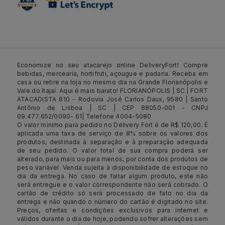
Economize no seu atacarejo online DeliveryFort! Compre
bebidas, mercearia, hortifruti, açougue e padaria. Receba em
casa ou retire na loja no mesmo dia na Grande Florianópolis e
Vale do Itajaí. Aqui é mais barato! FLORIANÓPOLIS | SC | FORT
ATACADISTA 810 - Rodovia José Carlos Daux, 9580 | Santo
Antônio de Lisboa | SC | CEP 88050-001 - CNPJ
09.477.652/0090- 61| Telefone 4004-5080
O valor mínimo para pedido no Delivery Fort é de R$ 120,00. É
aplicada uma taxa de serviço de 8% sobre os valores dos
produtos, destinada à separação e à preparação adequada
de seu pedido. O valor total de sua compra poderá ser
alterado, para mais ou para menos, por conta dos produtos de
peso variável. Venda sujeita à disponibilidade de estoque no
dia da entrega. No caso de faltar algum produto, este não
será entregue e o valor correspondente não será cobrado. O
cartão de crédito só será processado de fato no dia da
entrega e não quando o número do cartão é digitado no site.
Preços, ofertas e condições exclusivos para internet e
válidos durante o dia de hoje, podendo sofrer alterações sem