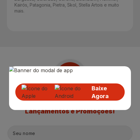
Kairós, Patagonia, Pietra, Skol, Stella Artois e muito
mais.
Baixe
Agora
Receba nossas
Novidades
,
Lançamentos e Promoções!