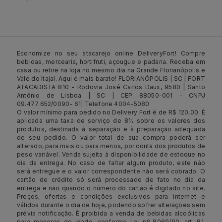
Economize no seu atacarejo online DeliveryFort! Compre
bebidas, mercearia, hortifruti, açougue e padaria. Receba em
casa ou retire na loja no mesmo dia na Grande Florianópolis e
Vale do Itajaí. Aqui é mais barato! FLORIANÓPOLIS | SC | FORT
ATACADISTA 810 - Rodovia José Carlos Daux, 9580 | Santo
Antônio de Lisboa | SC | CEP 88050-001 - CNPJ
09.477.652/0090- 61| Telefone 4004-5080
O valor mínimo para pedido no Delivery Fort é de R$ 120,00. É
aplicada uma taxa de serviço de 8% sobre os valores dos
produtos, destinada à separação e à preparação adequada
de seu pedido. O valor total de sua compra poderá ser
alterado, para mais ou para menos, por conta dos produtos de
peso variável. Venda sujeita à disponibilidade de estoque no
dia da entrega. No caso de faltar algum produto, este não
será entregue e o valor correspondente não será cobrado. O
cartão de crédito só será processado de fato no dia da
entrega e não quando o número do cartão é digitado no site.
Preços, ofertas e condições exclusivos para internet e
válidos durante o dia de hoje, podendo sofrer alterações sem
prévia notificação. É proibida a venda de bebidas alcoólicas
para menores de idade, conforme Lei nº 8069/90, art. 81,