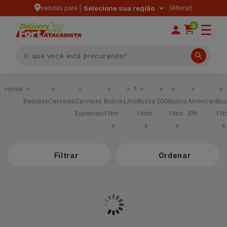
vendas para |
Selecione sua região
0
1
Bebidas
Cervejas
Cervejas
Busca:
Litro
Busca:
200
Busca:
American
Bus
Especiais
1 litro
1 litro
1 litro
IPA
1 lit
x
x
x
x
Filtrar