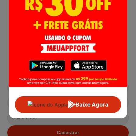
Receba nossas
Novidades
,
Lançamentos e Promoções!
Baixe Agora
Cadastrar