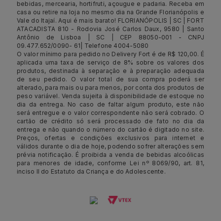
bebidas, mercearia, hortifruti, açougue e padaria. Receba em
casa ou retire na loja no mesmo dia na Grande Florianópolis e
Vale do Itajaí. Aqui é mais barato! FLORIANÓPOLIS | SC | FORT
ATACADISTA 810 - Rodovia José Carlos Daux, 9580 | Santo
Antônio de Lisboa | SC | CEP 88050-001 - CNPJ
09.477.652/0090- 61| Telefone 4004-5080
O valor mínimo para pedido no Delivery Fort é de R$ 120,00. É
aplicada uma taxa de serviço de 8% sobre os valores dos
produtos, destinada à separação e à preparação adequada
de seu pedido. O valor total de sua compra poderá ser
alterado, para mais ou para menos, por conta dos produtos de
peso variável. Venda sujeita à disponibilidade de estoque no
dia da entrega. No caso de faltar algum produto, este não
será entregue e o valor correspondente não será cobrado. O
cartão de crédito só será processado de fato no dia da
entrega e não quando o número do cartão é digitado no site.
Preços, ofertas e condições exclusivos para internet e
válidos durante o dia de hoje, podendo sofrer alterações sem
prévia notificação. É proibida a venda de bebidas alcoólicas
para menores de idade, conforme Lei nº 8069/90, art. 81,
inciso II do Estatuto da Criança e do Adolescente.