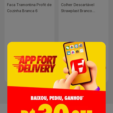
Faca Tramontina Profit de
Colher Descartável
Cozinha Branca 6
Strawplast Branco
Sobremesa | Com 50
Unidades
R$ 29,90
R$ 7,49
Adicionar
Adicionar