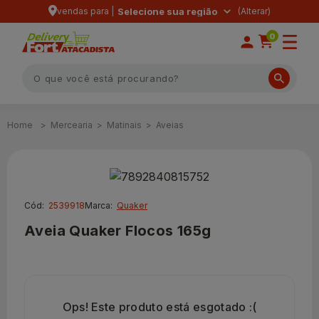
vendas para |
Selecione sua região
0
Mercearia
Matinais
Aveias
Cód:
2539918
Marca:
Quaker
Aveia Quaker Flocos 165g
Ops! Este produto está esgotado :(