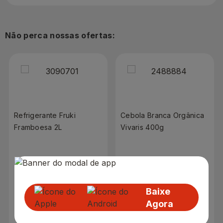
Não perca nossas ofertas:
Refrigerante Fruki
Cebola Branca Orgânica
Framboesa 2L
Vivaris 400g
Baixe
Agora
R$ 4,99
R$ 9,89