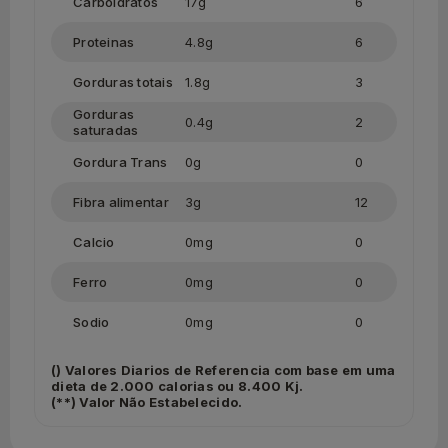
Carboidratos
17g
6
Proteinas
4.8g
6
Gorduras totais
1.8g
3
Gorduras
0.4g
2
saturadas
Gordura Trans
0g
0
Fibra alimentar
3g
12
Calcio
0mg
0
Ferro
0mg
0
Sodio
0mg
0
() Valores Diarios de Referencia com base em uma
dieta de 2.000 calorias ou 8.400 Kj.
(**) Valor Não Estabelecido.