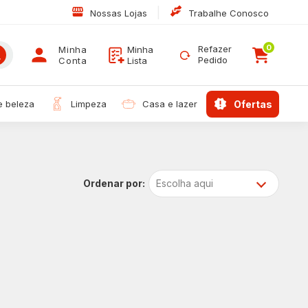
|
Nossas Lojas
Trabalhe Conosco
0
Refazer
Minha
Minha
Pedido
Conta
Lista
 e beleza
limpeza
casa e lazer
ofertas
Escolha aqui