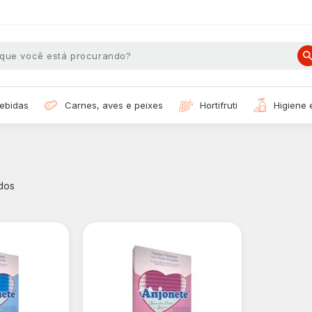
bebidas
carnes, aves e peixes
hortifruti
higiene
dos