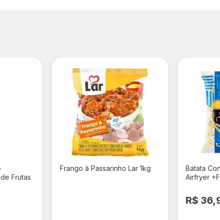
e
Frango à Passarinho Lar 1kg
Batata Co
de Frutas
Airfryer +
R$ 10,98
R$ 36,