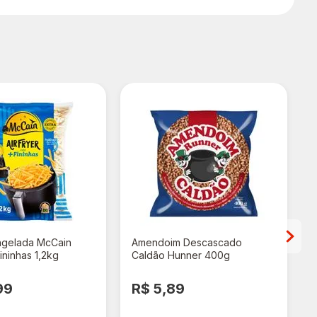
ngelada McCain
Amendoim Descascado
Fininhas 1,2kg
Caldão Hunner 400g
99
R$ 5,89