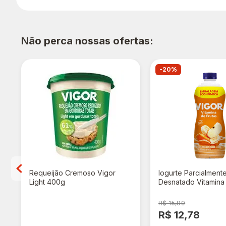
Não perca nossas ofertas:
-20%
l
Requeijão Cremoso Vigor
Iogurte Parcialment
Light 400g
Desnatado Vitamina 
Vigor Garrafa 1,15kg
R$ 15,99
R$ 13,98
R$ 12,78