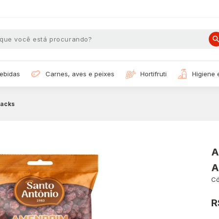
bebidas
carnes, aves e peixes
hortifruti
higiene
nacks
A
A
Có
R