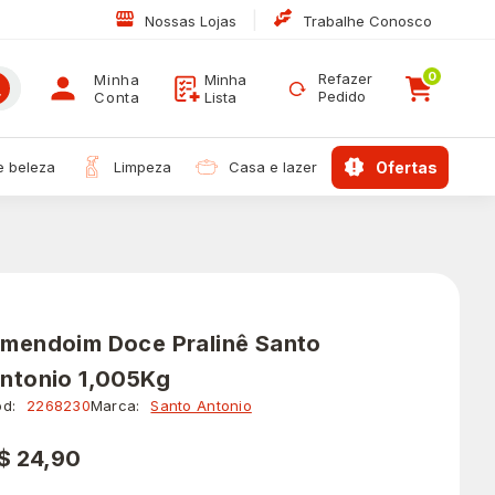
|
Nossas Lojas
Trabalhe Conosco
0
Refazer
Minha
Minha
Pedido
Conta
Lista
 e beleza
limpeza
casa e lazer
ofertas
mendoim Doce Pralinê Santo
ntonio 1,005Kg
d:
2268230
Marca:
Santo Antonio
$ 24,90