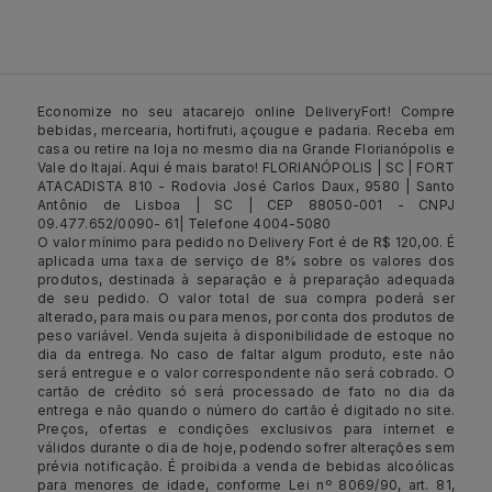
Economize no seu atacarejo online DeliveryFort! Compre
bebidas, mercearia, hortifruti, açougue e padaria. Receba em
casa ou retire na loja no mesmo dia na Grande Florianópolis e
Vale do Itajaí. Aqui é mais barato! FLORIANÓPOLIS | SC | FORT
ATACADISTA 810 - Rodovia José Carlos Daux, 9580 | Santo
Antônio de Lisboa | SC | CEP 88050-001 - CNPJ
09.477.652/0090- 61| Telefone 4004-5080
O valor mínimo para pedido no Delivery Fort é de R$ 120,00. É
aplicada uma taxa de serviço de 8% sobre os valores dos
produtos, destinada à separação e à preparação adequada
de seu pedido. O valor total de sua compra poderá ser
alterado, para mais ou para menos, por conta dos produtos de
peso variável. Venda sujeita à disponibilidade de estoque no
dia da entrega. No caso de faltar algum produto, este não
será entregue e o valor correspondente não será cobrado. O
cartão de crédito só será processado de fato no dia da
entrega e não quando o número do cartão é digitado no site.
Preços, ofertas e condições exclusivos para internet e
válidos durante o dia de hoje, podendo sofrer alterações sem
prévia notificação. É proibida a venda de bebidas alcoólicas
para menores de idade, conforme Lei nº 8069/90, art. 81,