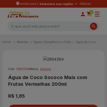
vendas para |
Selecione sua região
0
Bebidas
Águas, Energéticos e Chás
Água de Coco
Cód:
2894394
Marca:
Sococo
Água de Coco Sococo Mais com
Frutas Vermelhas 200ml
R$ 1,85