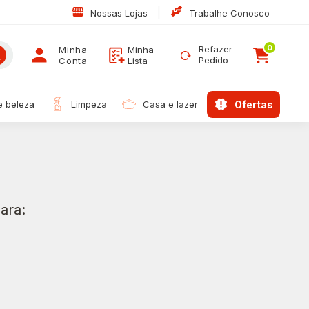
|
Nossas Lojas
Trabalhe Conosco
0
Refazer
Minha
Minha
Pedido
Conta
Lista
 e beleza
limpeza
casa e lazer
ofertas
ara: