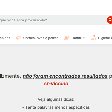
bebidas
carnes, aves e peixes
hortifruti
higiene
elizmente,
não foram encontrados resultados
p
sr-viccino
Veja algumas dicas:
- Tente palavras menos específicas