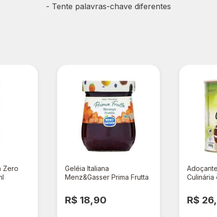
- Tente palavras-chave diferentes
n Zero
Geléia Italiana
Adoçante
ml
Menz&Gasser Prima Frutta
Culinári
Morango 340g
R$ 18,90
R$ 26